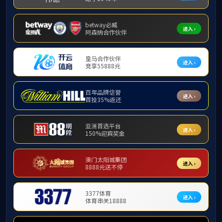
百部原创获奖作品
永不停息的脚步