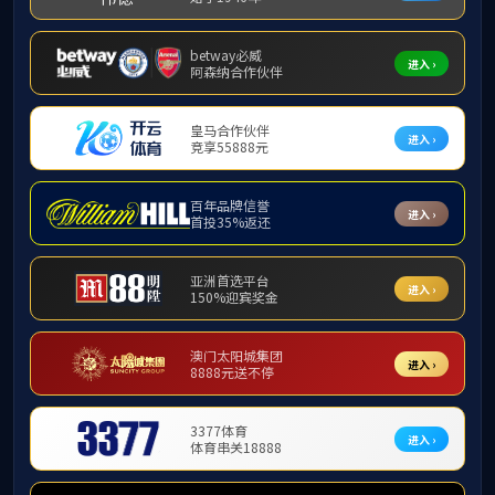
博士生导师
姜铁红 教授
2014-06-11
崔月梅 教授