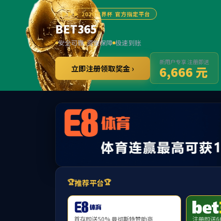
电
首页
学院概