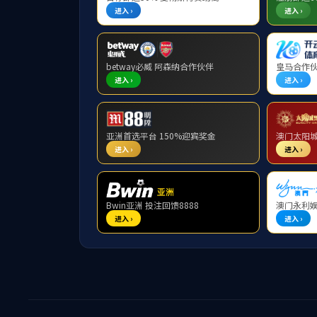
学院概况
民间
姜铁
学院简介
现任领导
师资队伍
办公室