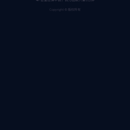
姜铁红，电竞实时比赛数据院长，中共党员，教授，博
家协会会员，北京中华文化发展协会副会长。主要研究
。
获北京市第七届“德艺双馨表彰”、“宝钢个人奖”、“
”、“最受欢迎舞蹈表演艺术家”、北京市教育系统“育
任国家级一流本科专业建设点“舞蹈学”电竞实时比赛
表演（民族英才班）校级项目负责人；主持国家艺术基
省部级科研项目十余项等；担任“我们的四十周年——庆