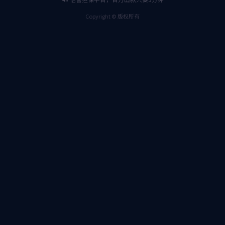
蹈艺术中心主任