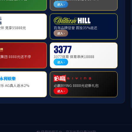
丨电竞实时比赛数据关工委荣获 202
委