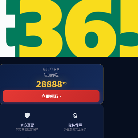
平台
对外交流和培训
百部原创获奖作品展播
舞道讲堂