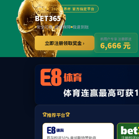
电
首页
学院概