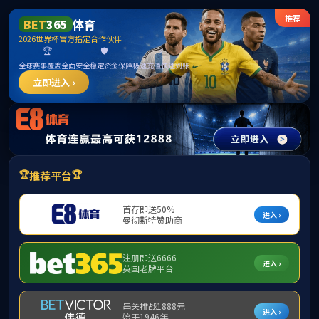
电竞实时比赛数据 - 专业电竞赛事数据统计与分析平台