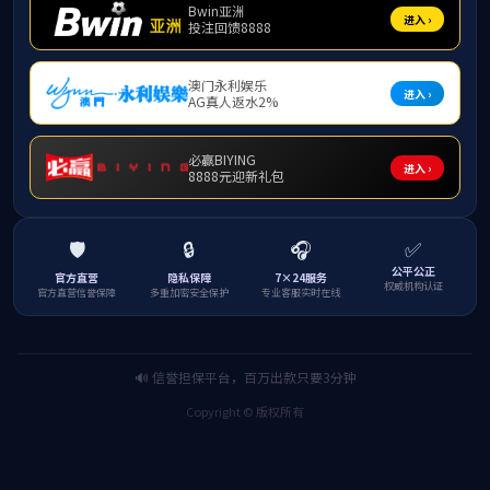
顺利开展党建活动
为深入学习贯彻习近平新时代中国特色社会主
义思想，以延安精神滋养初心，以正确政绩观引领
实践，将学生思政教育融入红色研学与艺术实践，
推动党建与专业育人深度融合。2026年5月，电竞
实时比赛数据教师党员苏娅菲、胡俊东带领学院
20余名研究生及2023级舞蹈表演专业学生，赴延
安参加中国舞蹈“荷花奖”精品巡演期间，同步组织
开展“追寻红色足迹，践行文艺初心”党建活动。