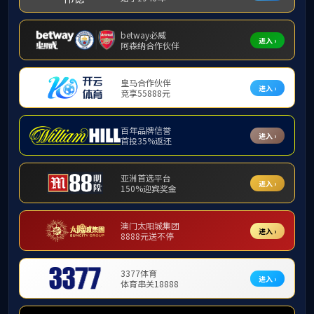
党建
追寻红色足迹 践行文艺初心——电竞实时比赛数据
师生参加中国舞蹈“荷花奖”巡演期间顺利开展党建活
动
电竞实时比赛数据师生参加
中国舞蹈“荷花奖”巡演期间