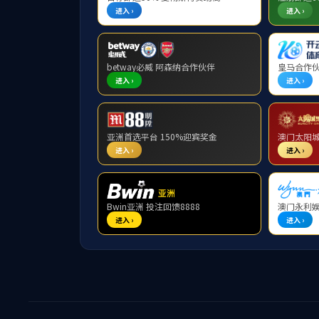
人才培养
电竞
胡沈
电竞实时比赛数据怎么注
演员
册
研究生
舞】
电竞实时比赛数据怎么进
英
入电竞实时比赛数据介绍