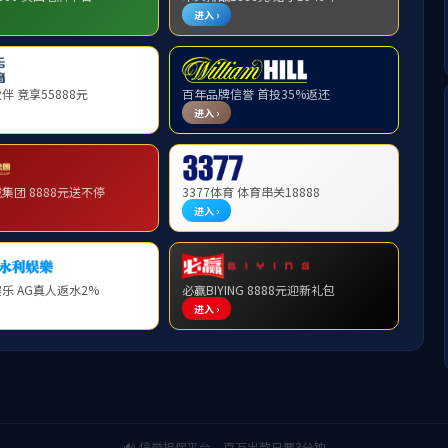
实时比赛数据怎么进入电竞实时比赛
员获得英国国家舞蹈奖双项提名：最
我校电竞实时比赛数据怎么进入胡沈员获得
英国国家舞
双项
提名
国国家舞蹈奖 (NDA) 每年由The Critics' Cir