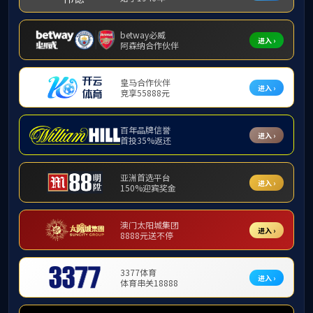
教学
喜报！民大舞院“民族舞蹈拔尖人才培养模式改革与实践” 荣获“北京市教
育教学成果一等奖”
2022-06-27